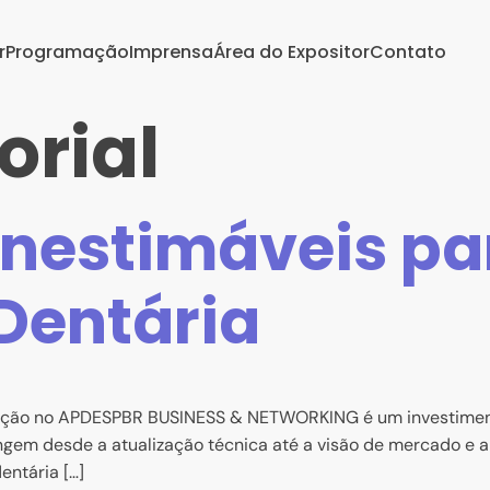
r
Programação
Imprensa
Área do Expositor
Contato
orial
nestimáveis pa
Dentária
ipação no APDESPBR BUSINESS & NETWORKING é um investimento
angem desde a atualização técnica até a visão de mercado e a
entária […]