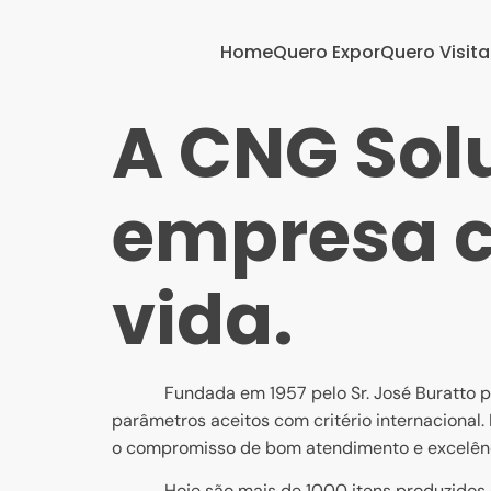
Home
Quero Expor
Quero Visita
A CNG Sol
empresa c
vida.
Fundada em 1957 pelo Sr. José Buratto produz
parâmetros aceitos com critério internaciona
o compromisso de bom atendimento e excelênc
Hoje são mais de 1000 itens produzidos em p