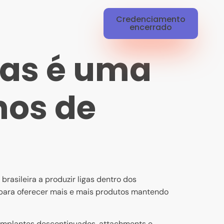
Credenciamento
encerrado
cas é uma
nos de
asileira a produzir ligas dentro dos
para oferecer mais e mais produtos mantendo
implantes descontinuados, attachments e