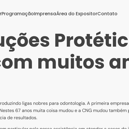
r
Programação
Imprensa
Área do Expositor
Contato
uções Protéti
om muitos a
indo ligas nobres para odontologia. A primeira empresa br
l. Nestes 67 anos muita coisa mudou e a CNG mudou também 
ia de resultados.
articular pela nossa assistência em atender a casos de 